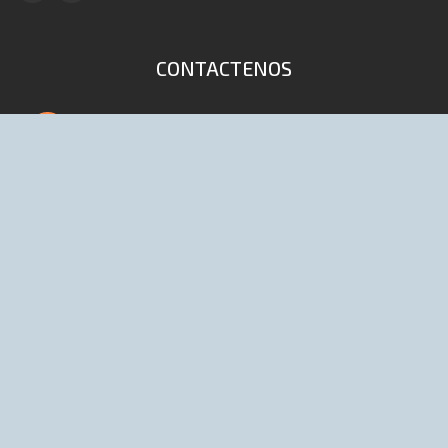
CONTACTENOS
4653-9041 / 6447 (Lineas rotativas)
info@distribuidoraelpibe.com.ar
D'onofrio 168 (1702) Ciudadela, Bs As,
Argentina