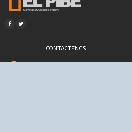
CONTACTENOS
4653-9041 / 6447 (Lineas rotativas)
info@distribuidoraelpibe.com.ar
D'onofrio 168 (1702) Ciudadela, Bs As,
Argentina