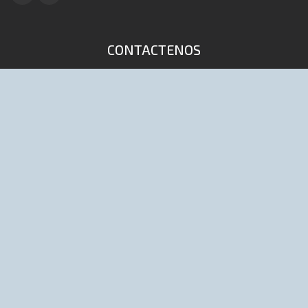
CONTACTENOS
4653-9041 / 6447 (Lineas rotativas)
info@distribuidoraelpibe.com.ar
D'onofrio 168 (1702) Ciudadela, Bs As,
Argentina